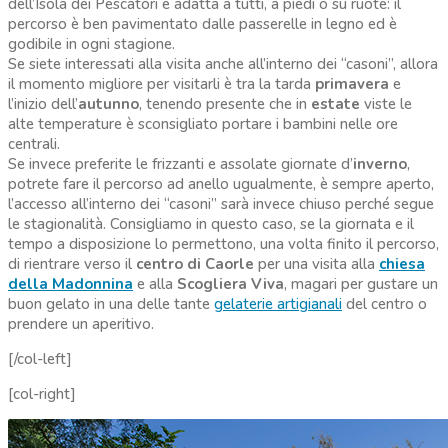
dell’Isola dei Pescatori è adatta a tutti, a piedi o su ruote: il
percorso è ben pavimentato dalle passerelle in legno ed è
godibile in ogni stagione.
Se siete interessati alla visita anche all’interno dei “casoni”, allora
il momento migliore per visitarli è tra la tarda
primavera
e
l’inizio dell’
autunno
, tenendo presente che in
estate
viste le
alte temperature è sconsigliato portare i bambini nelle ore
centrali.
Se invece preferite le frizzanti e assolate giornate d’
inverno
,
potrete fare il percorso ad anello ugualmente, è sempre aperto,
l’accesso all’interno dei “casoni” sarà invece chiuso perché segue
le stagionalità. Consigliamo in questo caso, se la giornata e il
tempo a disposizione lo permettono, una volta finito il percorso,
di rientrare verso il
centro di Caorle
per una visita alla
chiesa
della Madonnina
e alla
Scogliera Viva
, magari per gustare un
buon gelato in una delle tante
gelaterie artigianali
del centro o
prendere un aperitivo.
[/col-left]
[col-right]