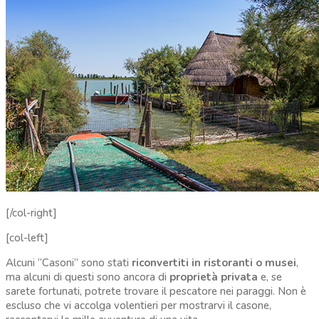
[/col-right]
[col-left]
Alcuni “Casoni” sono stati
riconvertiti in ristoranti o musei
,
ma alcuni di questi sono ancora di
proprietà privata
e, se
sarete fortunati, potrete trovare il pescatore nei paraggi. Non è
escluso che vi accolga volentieri per mostrarvi il casone,