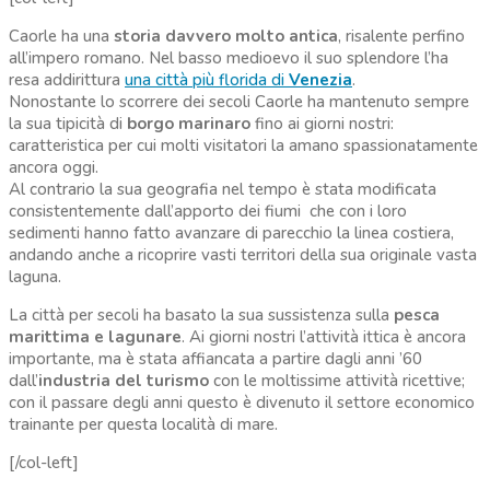
Caorle ha una
storia davvero molto antica
, risalente perfino
all’impero romano. Nel basso medioevo il suo splendore l’ha
resa addirittura
una città più florida di
Venezia
.
Nonostante lo scorrere dei secoli Caorle ha mantenuto sempre
la sua tipicità di
borgo marinaro
fino ai giorni nostri:
caratteristica per cui molti visitatori la amano spassionatamente
ancora oggi.
Al contrario la sua geografia nel tempo è stata modificata
consistentemente dall’apporto dei fiumi che con i loro
sedimenti hanno fatto avanzare di parecchio la linea costiera,
andando anche a ricoprire vasti territori della sua originale vasta
laguna.
La città per secoli ha basato la sua sussistenza sulla
pesca
marittima e lagunare
. Ai giorni nostri l’attività ittica è ancora
importante, ma è stata affiancata a partire dagli anni ’60
dall’
industria del turismo
con le moltissime attività ricettive;
con il passare degli anni questo è divenuto il settore economico
trainante per questa località di mare.
[/col-left]