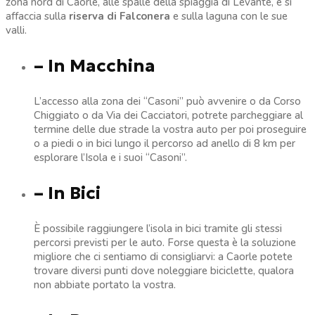
zona nord di Caorle, alle spalle della spiaggia di Levante, e si
affaccia sulla
riserva di Falconera
e sulla laguna con le sue
valli.
– In Macchina
L’accesso alla zona dei “Casoni” può avvenire o da Corso
Chiggiato o da Via dei Cacciatori, potrete parcheggiare al
termine delle due strade la vostra auto per poi proseguire
o a piedi o in bici lungo il percorso ad anello di 8 km per
esplorare l’Isola e i suoi “Casoni”.
– In Bici
È possibile raggiungere l’isola in bici tramite gli stessi
percorsi previsti per le auto. Forse questa è la soluzione
migliore che ci sentiamo di consigliarvi: a Caorle potete
trovare diversi punti dove noleggiare biciclette, qualora
non abbiate portato la vostra.