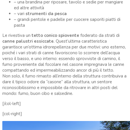
– una brandina per riposare, tavolo e sedie per mangiare
ed altre attività
– vari
strumenti da pesca
– grandi pentole e padelle per cuocere saporiti piatti di
pasta
Le rivestiva un
tetto conico spiovente
foderato da strati di
canne palustri essiccate
. Quest’ultima caratteristica
garantisce un’ottima idrorepellenza per due motivi: uno esterno,
poiché i vari strati di canne favoriscono lo scorrere dell’acqua
verso il basso, e uno interno: essendo sprovviste di camino, il
fumo proveniente dal focolare nel casone impregnava le canne
compattando ed impermeabilizzando ancor di più il tetto.
Non solo, il fumo rimasto all’interno della struttura contribuiva a
dare il tipico odore da “casone” alla struttura, un sentore
riconoscibilissimo e impossibile da ritrovare in altri posti del
mondo: fumo, buon cibo e salsedine.
[/col-left]
[col-right]