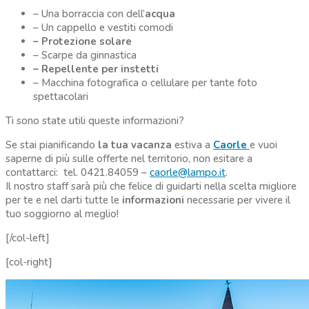
– Una borraccia con dell’
acqua
– Un cappello e vestiti comodi
– Protezione solare
– Scarpe da ginnastica
– Repellente per instetti
– Macchina fotografica o cellulare per tante foto
spettacolari
Ti sono state utili queste informazioni?
Se stai pianificando
la tua vacanza
estiva a
Caorle
e vuoi
saperne di più sulle offerte nel territorio, non esitare a
contattarci: tel. 0421.84059 –
caorle@lampo.it
.
Il nostro staff sarà più che felice di guidarti nella scelta migliore
per te e nel darti tutte le
informazioni
necessarie per vivere il
tuo soggiorno al meglio!
[/col-left]
[col-right]