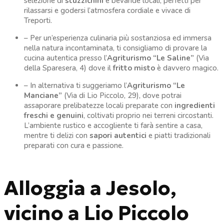
selezione di
stuzzichini
e bevande locali, perfetti per
rilassarsi e godersi l’atmosfera cordiale e vivace di
Treporti.
– Per un’esperienza culinaria più sostanziosa ed immersa
nella natura incontaminata, ti consigliamo di provare la
cucina autentica presso l’
Agriturismo “Le Saline”
(Via
della Sparesera, 4) dove il
fritto misto
è davvero magico.
– In alternativa ti suggeriamo l’
Agriturismo “Le
Manciane”
(Via di Lio Piccolo, 29), dove potrai
assaporare prelibatezze locali preparate con
ingredienti
freschi e genuini
, coltivati proprio nei terreni circostanti.
L’ambiente rustico e accogliente ti farà sentire a casa,
mentre ti delizi con
sapori autentici
e piatti tradizionali
preparati con cura e passione.
Alloggia a Jesolo,
vicino a Lio Piccolo