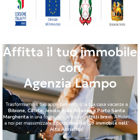
Affitta il tuo immobile
con
Agenzia Lampo
Trasformiamo il tuo appartamento o la tua casa vacanze a
Bibione, Caorle, Jesolo, Lido Altanea e Porto Santa
Margherita
in una fonte di reddito con
affitti brevi.
Affidati
a noi per massimizzare il potenziale del tuo
immobile nell’
Alto Adriatico!