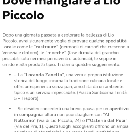
Dove mangiare a Lio
Piccolo
Dopo una giornata passata a esplorare la bellezza di Lio
Piccolo, avrai sicuramente voglia di provare qualche
specialità
locale
come le
“castraure”
(germogli di carciofi che crescono a
Venezia e dintorni), le
“moeche”
(fase di muta del granchio
pescabili solo nei mesi primaverili o autunnali), le seppie in
umido e altri prodotti tipici. Ti diamo qualche suggerimento:
– La
“Locanda Zanella”
, una vera e propria istituzione
storica del luogo, incarna la tradizione culinaria locale e
offre un’esperienza senza pari, arricchita da un ambiente
tipico e un servizio impeccabile. (Piazza Santissima Trinità,
5 – Treporti)
– Se desideri concederti una breve pausa per un
aperitivo
in compagnia
, allora non puoi sbagliare con
“Al
Notturno”
(Via di Lio Piccolo, 24) o l’
“Osteria dal Pupi”
(Via del Pra, 1). Questi luoghi accoglienti offrono un’ampia