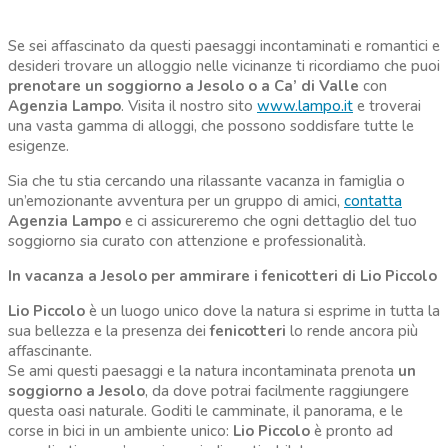
Se sei affascinato da questi paesaggi incontaminati e romantici e
desideri trovare un alloggio nelle vicinanze ti ricordiamo che puoi
prenotare un soggiorno a Jesolo o a Ca’ di Valle
con
Agenzia Lampo
. Visita il nostro sito
www.lampo.it
e troverai
una vasta gamma di alloggi, che possono soddisfare tutte le
esigenze.
Sia che tu stia cercando una rilassante vacanza in famiglia o
un’emozionante avventura per un gruppo di amici,
contatta
Agenzia Lampo
e ci assicureremo che ogni dettaglio del tuo
soggiorno sia curato con attenzione e professionalità.
In vacanza a Jesolo per ammirare i fenicotteri di Lio Piccolo
Lio Piccolo
è un luogo unico dove la natura si esprime in tutta la
sua bellezza e la presenza dei
fenicotteri
lo rende ancora più
affascinante.
Se ami questi paesaggi e la natura incontaminata prenota
un
soggiorno a Jesolo
, da dove potrai facilmente raggiungere
questa oasi naturale. Goditi le camminate, il panorama, e le
corse in bici in un ambiente unico:
Lio Piccolo
è pronto ad