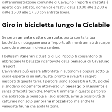
dall’amministrazione comunale di Cavallino Treporti e d’estate è
aperto ogni sabato, domenica e festivi dalle 10.00 alle 12.00 e
dalle 15.00 alle 17.30 con entrata libera.
Giro in bicicletta lungo la Ciclabile
Se sei un
amante delle due ruote
, porta con te la tua
bicicletta o noleggiane una a Treporti, altrimenti armati di scarpe
comode e percorri i diversi sentieri.
I bellissimi
itinerari ciclistici
di Lio Piccolo ti consentono di
abbracciare la bellezza incantevole della
penisola di Cavallino
Treporti
.
L’avventura può essere affrontata in autonomia oppure sotto la
guida esperta di un naturalista, pronto a svelarti i segreti
nascosti di questa terra. I percorsi sono accessibili a tutti, poiché
si snodano dolcemente attraverso un
paesaggio rilassante
e
senza difficoltà tecniche. Mentre ti immergi in questo percorso
che abbraccia la penisola e i suoi isolotti, avrai la possibilità di
catturare non solo
panorami mozzafiato
, ma anche la
variegata
fauna
che abita la zona.