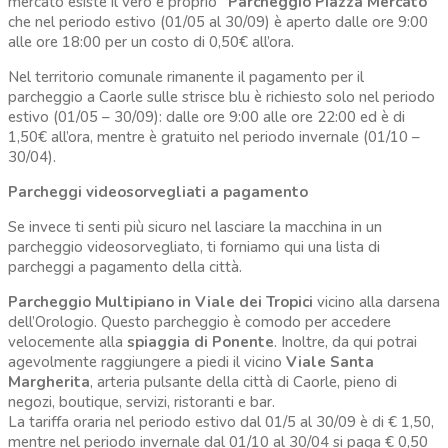
mercato esiste il vero e proprio
“Parcheggio Piazza Mercato”
che nel periodo estivo (01/05 al 30/09) è aperto dalle ore 9:00
alle ore 18:00 per un costo di 0,50€ all’ora.
Nel territorio comunale rimanente il pagamento per il
parcheggio a Caorle sulle strisce blu è richiesto solo nel periodo
estivo (01/05 – 30/09): dalle ore 9:00 alle ore 22:00 ed è di
1,50€ all’ora, mentre è gratuito nel periodo invernale (01/10 –
30/04).
Parcheggi videosorvegliati a pagamento
Se invece ti senti più sicuro nel lasciare la macchina in un
parcheggio videosorvegliato, ti forniamo qui una lista di
parcheggi a pagamento della città.
Parcheggio Multipiano in Viale dei Tropici
vicino alla darsena
dell’Orologio. Questo parcheggio è comodo per accedere
velocemente alla
spiaggia di Ponente
. Inoltre, da qui potrai
agevolmente raggiungere a piedi il vicino
Viale Santa
Margherita
, arteria pulsante della città di Caorle, pieno di
negozi, boutique, servizi, ristoranti e bar.
La tariffa oraria nel periodo estivo dal 01/5 al 30/09 è di € 1,50,
mentre nel periodo invernale dal 01/10 al 30/04 si paga € 0,50