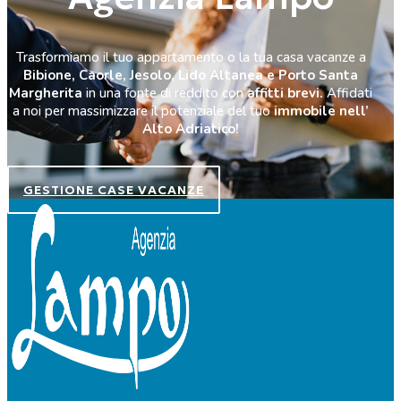
Trasformiamo il tuo appartamento o la tua casa vacanze a
Bibione, Caorle, Jesolo, Lido Altanea e Porto Santa
Margherita
in una fonte di reddito con
affitti brevi.
Affidati
a noi per massimizzare il potenziale del tuo
immobile nell’
Alto Adriatico!
GESTIONE CASE VACANZE