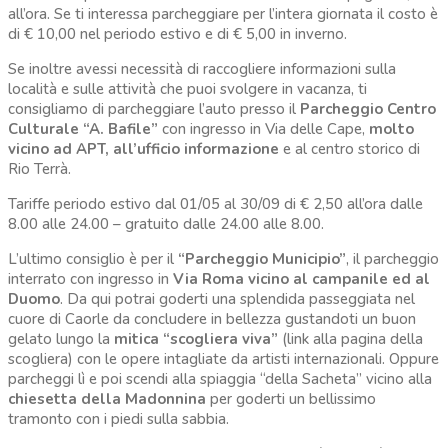
all’ora. Se ti interessa parcheggiare per l’intera giornata il costo è
di € 10,00 nel periodo estivo e di € 5,00 in inverno.
Se inoltre avessi necessità di raccogliere informazioni sulla
località e sulle attività che puoi svolgere in vacanza, ti
consigliamo di parcheggiare l’auto presso il
Parcheggio Centro
Culturale “A. Bafile”
con ingresso in Via delle Cape,
molto
vicino ad APT, all’ufficio informazione
e al centro storico di
Rio Terrà.
Tariffe periodo estivo dal 01/05 al 30/09 di € 2,50 all’ora dalle
8.00 alle 24.00 – gratuito dalle 24.00 alle 8.00.
L’ultimo consiglio è per il
“Parcheggio Municipio”
, il parcheggio
interrato con ingresso in
Via Roma vicino al campanile ed al
Duomo
. Da qui potrai goderti una splendida passeggiata nel
cuore di Caorle da concludere in bellezza gustandoti un buon
gelato lungo la
mitica “scogliera viva”
(link alla pagina della
scogliera) con le opere intagliate da artisti internazionali. Oppure
parcheggi lì e poi scendi alla spiaggia “della Sacheta” vicino alla
chiesetta della Madonnina
per goderti un bellissimo
tramonto con i piedi sulla sabbia.