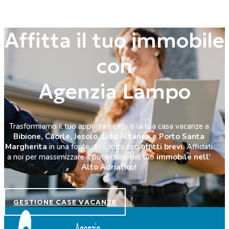
Affitta il tuo immobile
con
Agenzia Lampo
Trasformiamo il tuo appartamento o la tua casa vacanze a
Bibione, Caorle, Jesolo, Lido Altanea e Porto Santa
Margherita
in una fonte di reddito con
affitti brevi.
Affidati
a noi per massimizzare il potenziale del tuo
immobile nell’
Alto Adriatico!
GESTIONE CASE VACANZE