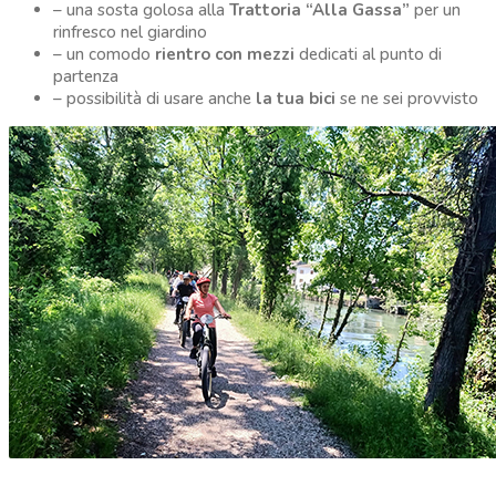
– una sosta golosa alla
Trattoria “Alla Gassa”
per un
rinfresco nel giardino
– un comodo
rientro con mezzi
dedicati al punto di
partenza
– possibilità di usare anche
la tua bici
se ne sei provvisto