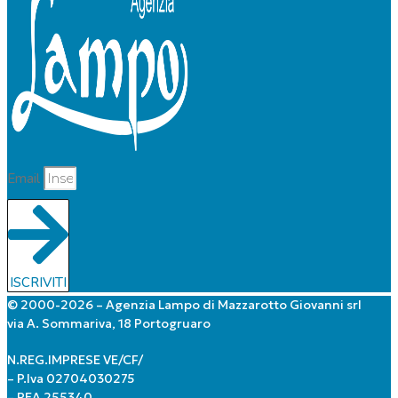
Email
ISCRIVITI
© 2000-2026 – Agenzia Lampo di Mazzarotto Giovanni srl
via A. Sommariva, 18 Portogruaro
N.REG.IMPRESE VE/CF/
– P.Iva 02704030275
– REA 255340