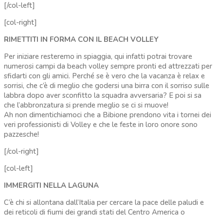
[/col-left]
[col-right]
RIMETTITI IN FORMA CON IL BEACH VOLLEY
Per iniziare resteremo in spiaggia, qui infatti potrai trovare
numerosi campi da beach volley sempre pronti ed attrezzati per
sfidarti con gli amici. Perché se è vero che la vacanza è relax e
sorrisi, che c’è di meglio che godersi una birra con il sorriso sulle
labbra dopo aver sconfitto la squadra avversaria? E poi si sa
che l’abbronzatura si prende meglio se ci si muove!
Ah non dimentichiamoci che a Bibione prendono vita i tornei dei
veri professionisti di Volley e che le feste in loro onore sono
pazzesche!
[/col-right]
[col-left]
IMMERGITI NELLA LAGUNA
C’è chi si allontana dall’Italia per cercare la pace delle paludi e
dei reticoli di fiumi dei grandi stati del Centro America o