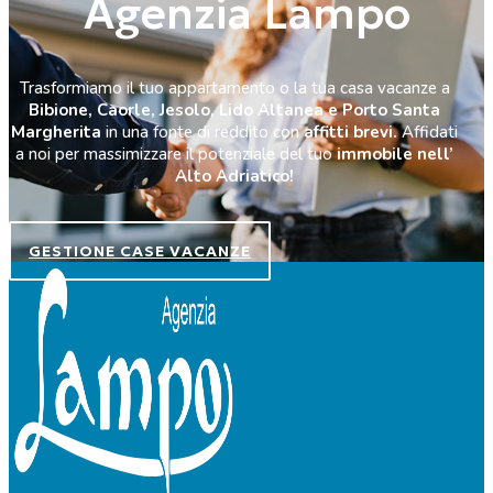
Agenzia Lampo
Trasformiamo il tuo appartamento o la tua casa vacanze a
Bibione, Caorle, Jesolo, Lido Altanea e Porto Santa
Margherita
in una fonte di reddito con
affitti brevi.
Affidati
a noi per massimizzare il potenziale del tuo
immobile nell’
Alto Adriatico!
GESTIONE CASE VACANZE