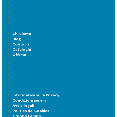
Domande Frequenti
Tipologie di appartamenti
Informazioni commerciali
Norme contrattuali
Gestione Case Vacanza
Chi Siamo
Blog
Contatti
Cataloghi
Offerte
Chi Siamo
Blog
Contatti
Cataloghi
Offerte
Informativa sulla Privacy
Condizioni generali
Avvisi legali
Politica dei Cookies
Gruppo Lampo