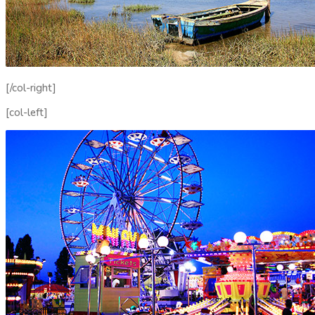
[/col-right]
[col-left]