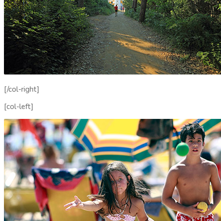
[/col-right]
[col-left]