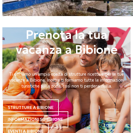
Prenota la tua
vacanza a Bibione
Ti offriamo un’ampia scelta di strutture ricettive per le tue
vacanze a Bibione. Inoltre ti forniamo tutte le informazioni
turistiche sulla zona, così non ti perderai nulla.
STRUTTURE A BIBIONE
INFORMAZIONI SU BIBIONE
EVENTI A BIBIONE