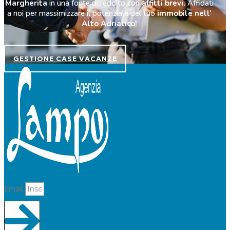
Margherita
in una fonte di reddito con
affitti brevi.
Affidati
a noi per massimizzare il potenziale del tuo
immobile nell’
Alto Adriatico!
GESTIONE CASE VACANZE
Email