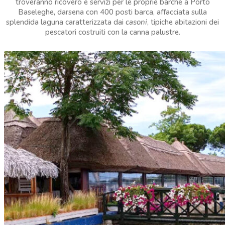
troveranno ricovero e servizi per le proprie barche a Porto
Baseleghe, darsena con 400 posti barca, affacciata sulla
splendida laguna caratterizzata dai
casoni
, tipiche abitazioni dei
pescatori costruiti con la canna palustre.