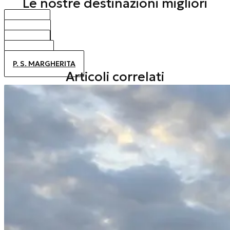
Le nostre destinazioni migliori
BIBIONE
CAORLE
JESOLO
ALTANEA
P. S. MARGHERITA
Articoli correlati