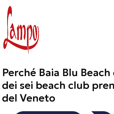
Vai
al
contenuto
Perché Baia Blu Beach
dei sei beach club pre
del Veneto