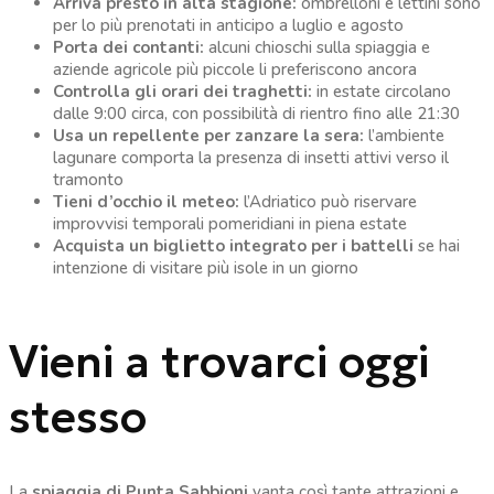
Arriva presto in alta stagione:
ombrelloni e lettini sono
per lo più prenotati in anticipo a luglio e agosto
Porta dei contanti:
alcuni chioschi sulla spiaggia e
aziende agricole più piccole li preferiscono ancora
Controlla gli orari dei traghetti:
in estate circolano
dalle 9:00 circa, con possibilità di rientro fino alle 21:30
Usa un repellente per zanzare la sera:
l’ambiente
lagunare comporta la presenza di insetti attivi verso il
tramonto
Tieni d’occhio il meteo:
l’Adriatico può riservare
improvvisi temporali pomeridiani in piena estate
Acquista un biglietto integrato per i battelli
se hai
intenzione di visitare più isole in un giorno
Vieni a trovarci oggi
stesso
La
spiaggia di Punta Sabbioni
vanta così tante attrazioni e