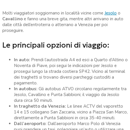
Molti viaggiatori soggiornano in località vicine come
Jesolo
o
Cavallino
e fanno una breve gita, mentre altri arrivano in auto
dalle città dell’entroterra o atterrano a Venezia per poi
proseguire.
Le principali opzioni di viaggio:
In auto:
Prendi l’autostrada A4 ed esci a Quarto d’Altino o
Noventa di Piave, poi segui le indicazioni per Jesolo e
prosegui lungo la strada costiera SP42. Vicino al terminal
dei traghetti si trovano diversi parcheggi custoditi a
pagamento.
In autobus:
Gli autobus ATVO circolano regolarmente tra
Jesolo, Cavallino e Punta Sabbioni; il viaggio da Jesolo
dura circa 50 minuti.
In traghetto da Venezia:
Le linee ACTV del vaporetto
14 e 15 collegano San Zaccaria, vicino a Piazza San Marco,
direttamente a Punta Sabbioni in circa 35-40 minuti.
Dall’aeroporto:
Dall’aeroporto Marco Polo di Venezia
puoi prendere un taxi, noleggiare un’auto o utilizzare una