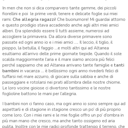
In men che non si dica comparvero tante gemme, dei piccoli
fiorellini e poi le prime verdi, tenere e delicate foglie sui miei
rami.
Che allegria ragazzi
! Che buonumore! Mi guardai attorno
e questo prodigio stava accadendo anche agli altri miei amici
alberi. Era splendido essere lì tutti assieme, numerosi ad
accogliere la primavera. Da allora diverse primavere sono
passate ed ogni anno io e i miei amici …. Il leccio, il tiglio, il
pioppo, la betulla, il faggio …e molti altri qui ad Altanea
esultiamo all’arrivo delle prime giornate tiepide. Quando il sole
scalda maggiormente l’aria e il mare siamo ancora più felici
perché sappiamo che ad Altanea arrivano tante famiglie e
tanti
bambini
in vacanza … è bellissimo ogni anno rivederli felici di
tuffarsi nel mare azzurro, di giocare sulla sabbia e anche di
passeggiare e rotolarsi nei prati all’ombra delle nostre chiome.
Le loro vocine gioiose ci divertono tantissimo e le nostre
foglioline battono le mani per l’allegria.
I bambini non ci fanno caso, ma ogni anno io sono sempre qui ad
aspettarli e di stagione in stagione cresco un po’ di più proprio
come loro. Con i miei rami e le mie foglie offro un po’ d’ombra in
più man mano che cresco, ma anche tanto ossigeno ed aria
pulita. Inoltre con le mie radici profonde trattengo il terreno, che