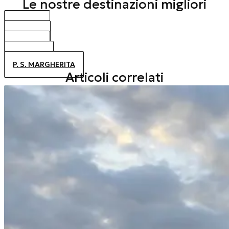
Le nostre destinazioni migliori
BIBIONE
CAORLE
JESOLO
ALTANEA
P. S. MARGHERITA
Articoli correlati