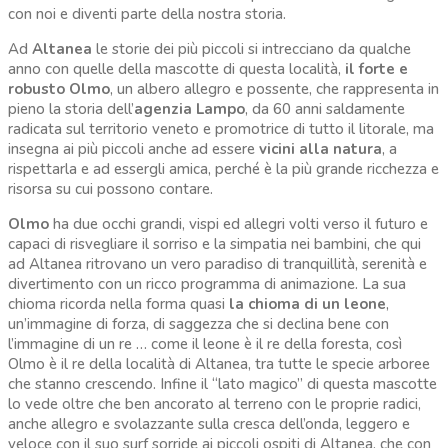
con noi e diventi parte della nostra storia.
Ad
Altanea
le storie dei più piccoli si intrecciano da qualche
anno con quelle della mascotte di questa località,
il forte e
robusto Olmo
, un albero allegro e possente, che rappresenta in
pieno la storia dell’
agenzia Lampo
, da 60 anni saldamente
radicata sul territorio veneto e promotrice di tutto il litorale, ma
insegna ai più piccoli anche ad essere
vicini alla natura
, a
rispettarla e ad essergli amica, perché è la più grande ricchezza e
risorsa su cui possono contare.
Olmo
ha due occhi grandi, vispi ed allegri volti verso il futuro e
capaci di risvegliare il sorriso e la simpatia nei bambini, che qui
ad Altanea ritrovano un vero paradiso di tranquillità, serenità e
divertimento con un ricco programma di animazione. La sua
chioma ricorda nella forma quasi
la chioma di un leone
,
un’immagine di forza, di saggezza che si declina bene con
l’immagine di un re … come il leone è il re della foresta, così
Olmo è il re della località di Altanea, tra tutte le specie arboree
che stanno crescendo. Infine il “lato magico” di questa mascotte
lo vede oltre che ben ancorato al terreno con le proprie radici,
anche allegro e svolazzante sulla cresca dell’onda, leggero e
veloce con il suo surf sorride ai piccoli ospiti di Altanea, che con