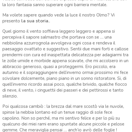
la loro fantasia sanno superare ogni barriera mentale.
Ma volete sapere quando vede la luce il nostro Olmo? Vi
presento
la sua storia
..
Quel giorno il vento soffiava leggero leggero e appena si
percepiva il sapore salmastro che portava con se … una
nebbiolina azzurrognola avvolgeva ogni cosa e rendeva il
paesaggio ovattato e suggestivo. Sentii due mani forti e callose
prendermi con cura ed inaspettata delicatezza per adagiarmi tra
le zolle umide e morbide appena scavate, che mi accolsero in un
abbraccio generoso, quasi a proteggermi. Ero piccolo, era
autunno e il sopraggiungere dell’inverno ormai prossimo mi fece
scivolare dolcemente, piano piano in un sonno ristoratore. Si, di
quell’inverno ricordo assai poco, qualche brivido, qualche fiocco
di neve, il vento, i cinguettii dei passeri e dei pettirossi e tanto
silenzio.
Poi qualcosa cambiò : la brezza dal mare scostò via le nuvole,
spinse la nebbia lontano ed un tenue raggio di sole fece
capolino. Non so perché, ma mi sentivo felice e per lo più su
qualcuno dei miei rami erano spuntate alcune piccole e pelose
gemme. Che meraviglia pensai … anch’io avrò delle foglie !