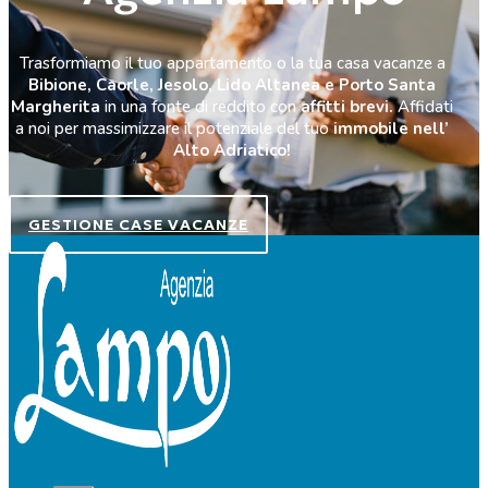
Trasformiamo il tuo appartamento o la tua casa vacanze a
Bibione, Caorle, Jesolo, Lido Altanea e Porto Santa
Margherita
in una fonte di reddito con
affitti brevi.
Affidati
a noi per massimizzare il potenziale del tuo
immobile nell’
Alto Adriatico!
GESTIONE CASE VACANZE