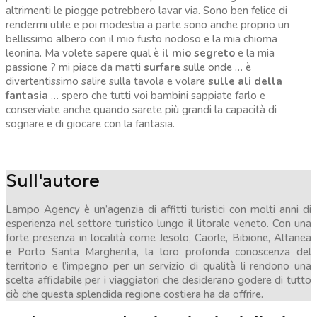
altrimenti le piogge potrebbero lavar via. Sono ben felice di
rendermi utile e poi modestia a parte sono anche proprio un
bellissimo albero con il mio fusto nodoso e la mia chioma
leonina. Ma volete sapere qual è
il mio segreto
e la mia
passione ? mi piace da matti
surfare
sulle onde … è
divertentissimo salire sulla tavola e volare
sulle ali della
fantasia
… spero che tutti voi bambini sappiate farlo e
conserviate anche quando sarete più grandi la capacità di
sognare e di giocare con la fantasia.
Sull'autore
Lampo Agency è un’agenzia di affitti turistici con molti anni di
esperienza nel settore turistico lungo il litorale veneto. Con una
forte presenza in località come Jesolo, Caorle, Bibione, Altanea
e Porto Santa Margherita, la loro profonda conoscenza del
territorio e l’impegno per un servizio di qualità li rendono una
scelta affidabile per i viaggiatori che desiderano godere di tutto
ciò che questa splendida regione costiera ha da offrire.