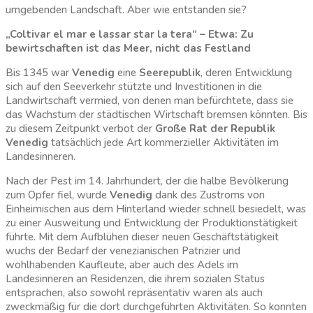
umgebenden Landschaft. Aber wie entstanden sie?
„Coltivar el mar e lassar star la tera“ – Etwa: Zu
bewirtschaften ist das Meer, nicht das Festland
Bis 1345 war
Venedig
eine
Seerepublik
, deren Entwicklung
sich auf den Seeverkehr stützte und Investitionen in die
Landwirtschaft vermied, von denen man befürchtete, dass sie
das Wachstum der städtischen Wirtschaft bremsen könnten. Bis
zu diesem Zeitpunkt verbot der
Große Rat der Republik
Venedig
tatsächlich jede Art kommerzieller Aktivitäten im
Landesinneren.
Nach der Pest im 14. Jahrhundert, der die halbe Bevölkerung
zum Opfer fiel, wurde
Venedig
dank des Zustroms von
Einheimischen aus dem Hinterland wieder schnell besiedelt, was
zu einer Ausweitung und Entwicklung der Produktionstätigkeit
führte. Mit dem Aufblühen dieser neuen Geschäftstätigkeit
wuchs der Bedarf der venezianischen Patrizier und
wohlhabenden Kaufleute, aber auch des Adels im
Landesinneren an Residenzen, die ihrem sozialen Status
entsprachen, also sowohl repräsentativ waren als auch
zweckmäßig für die dort durchgeführten Aktivitäten. So konnten