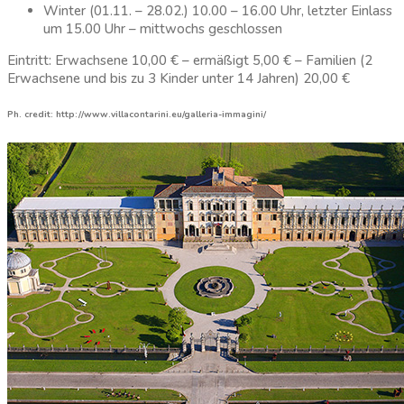
Winter (01.11. – 28.02.) 10.00 – 16.00 Uhr, letzter Einlass
um 15.00 Uhr – mittwochs geschlossen
Eintritt: Erwachsene 10,00 € – ermäßigt 5,00 € – Familien (2
Erwachsene und bis zu 3 Kinder unter 14 Jahren) 20,00 €
Ph. credit: http://www.villacontarini.eu/galleria-immagini/