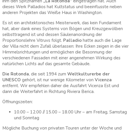
ihm den Spitznamen
„La Rotonda“
eingetragen hat. Auch
dieses Werk Palladios hat Kultstatus und beeinflusste neben
anderen Projekten das Weiße Haus in Washington.
Es ist ein architektonisches Meisterwerk, das kein Fundament
hat, aber dank eines Systems von Bögen und Kreuzgewölben
selbsttragend ist und dessen Säulenanordnung der
Proportionslehre Vitruvs folgt.
Palladio
hatte auch die Lage
der Villa nicht dem Zufall überlassen: Ihre Ecken zeigen in die vier
Himmelsrichtungen und ermöglichen die Besonnung der
verschiedenen Fassaden mit einer angenehmen Wirkung des
natürlichen Lichts auf das gesamte Gebäude.
Die Rotonda
, die seit 1994 zum
Weltkulturerbe der
UNESCO
gehört, ist nur wenige Kilometer von
Vicenza
entfernt. Wir empfehlen daher die Ausfahrt Vicenza Est und
dann die Weiterfahrt in Richtung Riviera Berica.
Öffnungszeiten:
10.00 – 12.00 // 15.00 – 18.00 Uhr – am Freitag, Samstag
und Sonntag
Mögliche Buchung von privaten Touren unter der Woche und