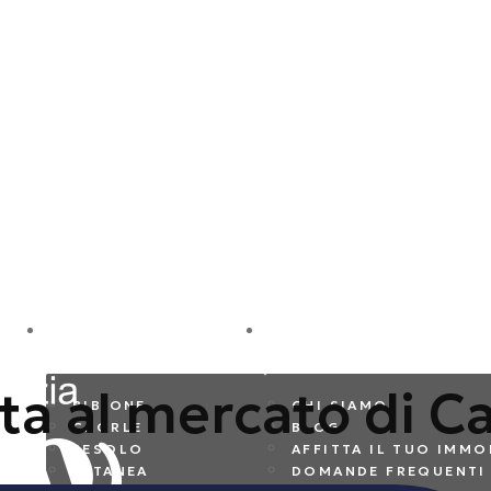
DESTINAZIONI
AZIENDA
a al mercato di Ca
BIBIONE
CHI SIAMO
CAORLE
BLOG
JESOLO
AFFITTA IL TUO IMMO
ALTANEA
DOMANDE FREQUENTI