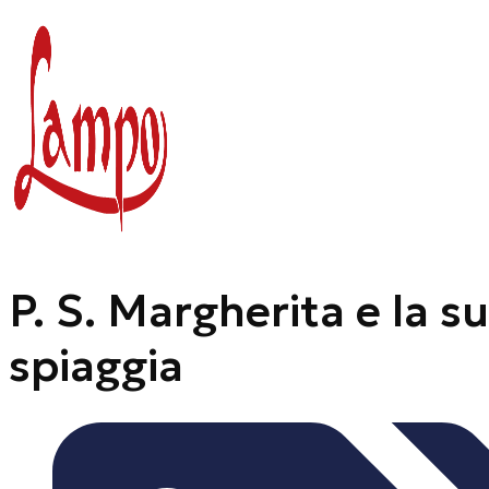
Vai
al
contenuto
P. S. Margherita e la s
spiaggia