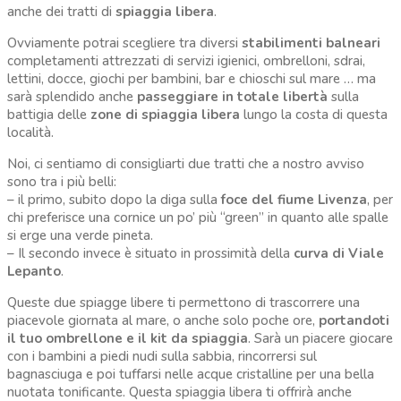
anche dei tratti di
spiaggia libera
.
Ovviamente potrai scegliere tra diversi
stabilimenti balneari
completamenti attrezzati di servizi igienici, ombrelloni, sdrai,
lettini, docce, giochi per bambini, bar e chioschi sul mare … ma
sarà splendido anche
passeggiare in totale libertà
sulla
battigia delle
zone di spiaggia libera
lungo la costa di questa
località.
Noi, ci sentiamo di consigliarti due tratti che a nostro avviso
sono tra i più belli:
– il primo, subito dopo la diga sulla
foce del fiume Livenza
, per
chi preferisce una cornice un po’ più “green” in quanto alle spalle
si erge una verde pineta.
– Il secondo invece è situato in prossimità della
curva di Viale
Lepanto
.
Queste due spiagge libere ti permettono di trascorrere una
piacevole giornata al mare, o anche solo poche ore,
portandoti
il tuo ombrellone e il kit da spiaggia
. Sarà un piacere giocare
con i bambini a piedi nudi sulla sabbia, rincorrersi sul
bagnasciuga e poi tuffarsi nelle acque cristalline per una bella
nuotata tonificante. Questa spiaggia libera ti offrirà anche