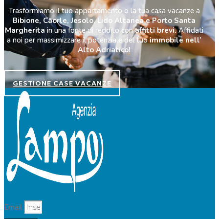
Trasformiamo il tuo appartamento o la tua casa vacanze a
Bibione, Caorle, Jesolo, Lido Altanea e Porto Santa
Margherita
in una fonte di reddito con
affitti brevi.
Affidati
a noi per massimizzare il potenziale del tuo
immobile nell’
Alto Adriatico!
GESTIONE CASE VACANZE
Email