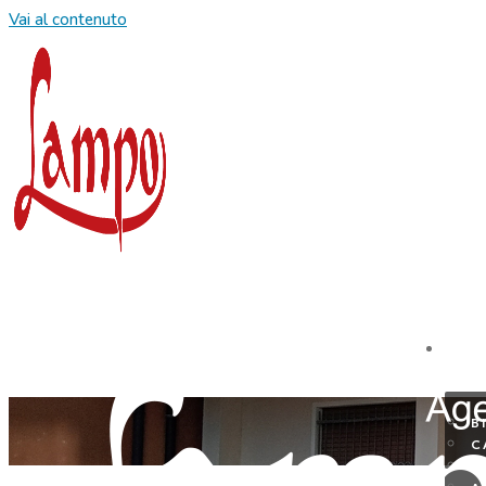
Vai al contenuto
D
B
C
J