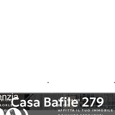
ESTINAZIONI
AZIENDA
Casa Bafile 279
IBIONE
CHI SIAMO
AORLE
BLOG
ESOLO
AFFITTA IL TUO IMMOBILE