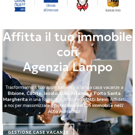
Affitta il tuo immobile
con
Agenzia Lampo
Trasformiamo il tuo appartamento o la tua casa vacanze a
Bibione, Caorle, Jesolo, Lido Altanea e Porto Santa
Margherita
in una fonte di reddito con
affitti brevi.
Affidati
a noi per massimizzare il potenziale del tuo
immobile nell’
Alto Adriatico!
GESTIONE CASE VACANZE