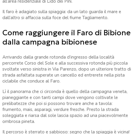
all’area residenziale di Lido dei Pini.
Il faro è adagiato sulla spiaggia: da un lato guarda il mare e
dall’altro si affaccia sulla foce del fiume Tagliamento.
Come raggiungere il Faro di Bibione
dalla campagna bibionese
Arrivando dalla grande rotonda d’ingresso della località
percorrete Corso del Sole e alla successiva rotonda più piccola
svoltate verso sinistra in Via Parenzo, dopo un ulteriore tratto di
strada asfaltata superate un cancello ed entrerete nella pista
ciclabile che conduce al Faro.
Lì il panorama che ci circonda è quello della campagna veneta,
pianeggiante e con tanti campi dove vengono coltivate le
prelibatezze che poi si possono trovare anche a tavola:
frumento, mais, asparagi, verdure fresche. Presto la strada
soleggiata e riarsa dal sole lascia spazio ad una piacevolmente
ombrosa pineta.
Il percorso è sterrato e sabbioso: segno che la spiaggia è vicina!