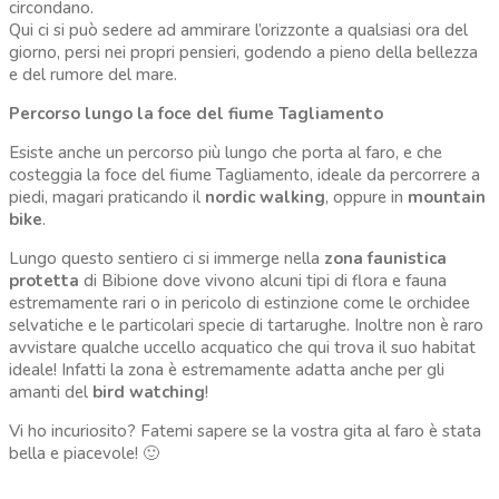
circondano.
Qui ci si può sedere ad ammirare l’orizzonte a qualsiasi ora del
giorno, persi nei propri pensieri, godendo a pieno della bellezza
e del rumore del mare.
Percorso lungo la foce del fiume Tagliamento
Esiste anche un percorso più lungo che porta al faro, e che
costeggia la foce del fiume Tagliamento, ideale da percorrere a
piedi, magari praticando il
nordic walking
, oppure in
mountain
bike
.
Lungo questo sentiero ci si immerge nella
zona faunistica
protetta
di Bibione dove vivono alcuni tipi di flora e fauna
estremamente rari o in pericolo di estinzione come le orchidee
selvatiche e le particolari specie di tartarughe. Inoltre non è raro
avvistare qualche uccello acquatico che qui trova il suo habitat
ideale! Infatti la zona è estremamente adatta anche per gli
amanti del
bird watching
!
Vi ho incuriosito? Fatemi sapere se la vostra gita al faro è stata
bella e piacevole! 🙂