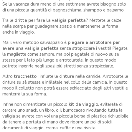
Se la vacanza dura meno di una settimana avrete bisogno solo
di una piccola quantità di bagnoschiuma, shampoo e balsamo.
Tra le
dritte per fare la valigia perfetta
? Mettete le calze
nelle scarpe per guadagnare spazio e mantenerne la forma
anche in viaggio.
Ma il vero metodo salvaspazio è
piegare e arrotolare per
avere una valigia perfetta
senza stropicciare i vestiti! Piegate
le magliette come sempre, ma poi piegatele di nuovo su se
stesse per il lato più lungo e arrotolatele. In questo modo
potrete inserirle negli spazi più stretti senza stropicciarle.
Altro
trucchetto
: infilate le
cinture
nelle camicie. Arrotolate le
cinture su sè stesse e infilatele nel collo della camicia. In questo
modo il colletto non potrà essere schiacciato dagli altri vestiti e
manterrà la sua forma.
Infine non dimenticate un piccolo
kit da viaggio
, eviterete di
cercare uno snack, un libro, o il burrocacao rivoltando tutta la
valigia se avrete con voi una piccola borsa di plastica richiudibile
da tenere a portata di mano dove riporre un po’ di soldi,
documenti di viaggio, crema, cuffie e una rivista.