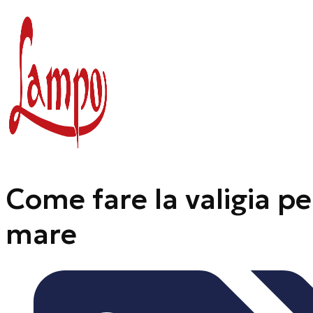
Vai
al
contenuto
Come fare la valigia per
mare