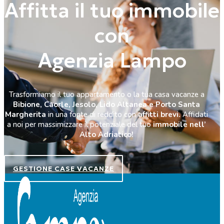
Affitta il tuo immobile
con
Agenzia Lampo
Trasformiamo il tuo appartamento o la tua casa vacanze a
Bibione, Caorle, Jesolo, Lido Altanea e Porto Santa
Margherita
in una fonte di reddito con
affitti brevi.
Affidati
a noi per massimizzare il potenziale del tuo
immobile nell’
Alto Adriatico!
GESTIONE CASE VACANZE