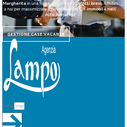
Margherita
in una fonte di reddito con
affitti brevi.
Affidati
a noi per massimizzare il potenziale del tuo
immobile nell’
Alto Adriatico!
GESTIONE CASE VACANZE
Email