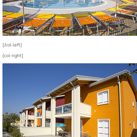
[/col-left]
[col-right]