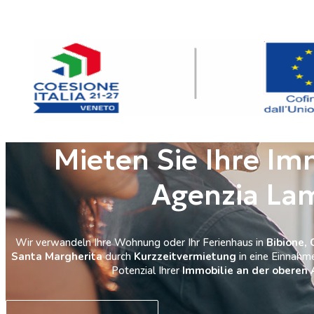
Mieten Sie Ihre Im
Agenzia La
Wir verwandeln Ihre Wohnung oder Ihr Ferienhaus in
Bibione, 
Santa Margherita
durch
Kurzzeitvermietung
in eine Einnahm
Potenzial Ihrer
Immobilie an der oberen 