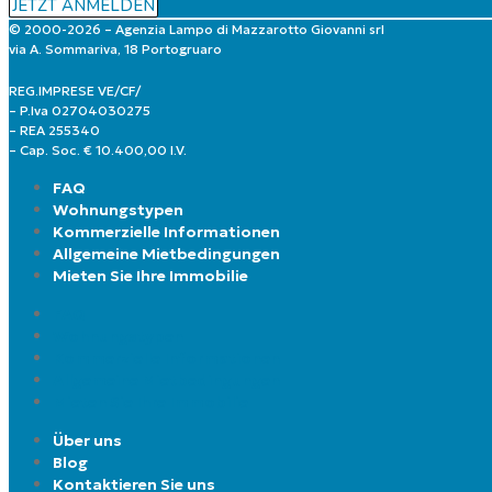
JETZT ANMELDEN
© 2000-2026 – Agenzia Lampo di Mazzarotto Giovanni srl
via A. Sommariva, 18 Portogruaro
REG.IMPRESE VE/CF/
– P.Iva 02704030275
– REA 255340
– Cap. Soc. € 10.400,00 I.V.
FAQ
Wohnungstypen
Kommerzielle Informationen
Allgemeine Mietbedingungen
Mieten Sie Ihre Immobilie
FAQ
Wohnungstypen
Kommerzielle Informationen
Allgemeine Mietbedingungen
Mieten Sie Ihre Immobilie
Über uns
Blog
Kontaktieren Sie uns