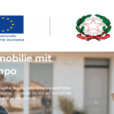
mobilie mit
mpo
Caorle, Jesolo, Lido Altanea und Porto
equelle
.
Verlassen Sie sich auf uns, um das
Adria
zu maximieren
!