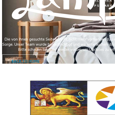
ALTANEA
PS MARGH
Die von Ihnen gesuchte Seite scheint nicht mehr vorhanden zu se
Sorge. Unser Team wurde benachrichtigt und wir untersuchen das
Bitte schauen Sie bald wieder vorbei, um Updates zu erh
BACK TO HOME