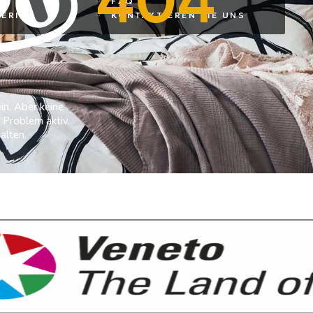
404
FAQ
ERITA
KONTAKTIEREN SIE UNS
in. Aber keine
 Problem aktiv.
alten.