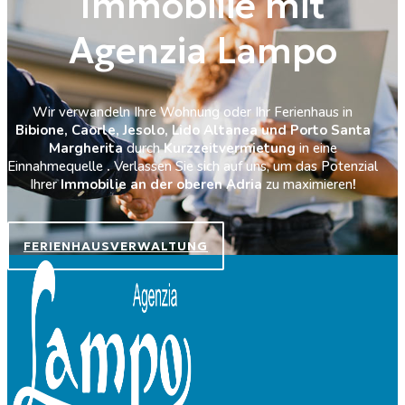
Immobilie mit
Agenzia Lampo
Wir verwandeln Ihre Wohnung oder Ihr Ferienhaus in
Bibione, Caorle, Jesolo, Lido Altanea und Porto Santa
Margherita
durch
Kurzzeitvermietung
in eine
Einnahmequelle
.
Verlassen Sie sich auf uns, um das Potenzial
Ihrer
Immobilie an der oberen Adria
zu maximieren
!
FERIENHAUSVERWALTUNG