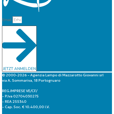
Email
JETZT ANMELDEN
© 2000-2026 – Agenzia Lampo di Mazzarotto Giovanni srl
via A. Sommariva, 18 Portogruaro
REG.IMPRESE VE/CF/
– P.Iva 02704030275
– REA 255340
– Cap. Soc. € 10.400,00 I.V.