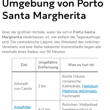
Umgebung von Porto
Santa Margherita
Einer der größten Vorteile, wenn Sie sich in
Porto Santa
Margherita
niederlassen, ist, wie einfach die Tagesausflüge
sind. Die venezianische Lagune, das Weinland des östlichen
Venetiens und eine Reihe bekannter Küstenstädte liegen alle
innerhalb eines Radius von 90 Minuten.
Ungefähre
Ziel
Was zu tun ist
Entfernung
Bunte Häuser,
romanische
Altstadt
2 km
Kathedrale,
Heiligtum
von Caorle
Madonna dell’Angelo
,
Fischmarkt
Rutschen, Wellenbad,
Aquafollie
4–5 km
Familienausflug in