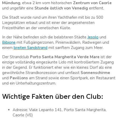
Mündung
, etwa 2 km vom historischen
Zentrum von Caorle
und ungefähr eine
Stunde östlich von Venedig
entfernt.
Die Stadt wurde rund um ihren Yachthafen mit bis zu 500
Liegeplätzen erbaut und ist einer der angesehensten
Freizeithäfen an der venetischen Küste.
In der Nähe befinden sich die belebteren Städte
Jesolo
und
Bibione
mit Fußgängerzonen, Pinienwäldern, Radwegen und
einem
breiten Sandstrand
mit sanftem Zugang zum Meer.
Der Strandclub
Porto Santa Margherita Verde Mare
ist der
einzige vollständig eingezäunte Lido mit kontrolliertem Zugang
in der Gegend. Er funktioniert eher wie ein kleines Dorf als eine
gewöhnliche Strandkonzession und umfasst
Sonnenschirme
und
Pavillons
am Strand sowie einen Sportpark, ein Restaurant
und ein Unterhaltungszentrum.
Wichtige Fakten über den Club:
Adresse: Viale Lepanto 141, Porto Santa Margherita,
Caorle (VE)