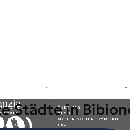
REISEZIELE
FIRMA
e Städte in Bibion
BIBIONE
ÜBER UNS
CAORLE
BLOG
JESOLO
MIETEN SIE IHRE IMMOBILIE
ALTANEA
FAQ