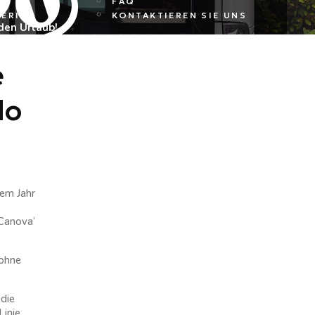
FAQ
ERITA
KONTAKTIEREN SIE UNS
den Urlaub!
e
do
sem Jahr
 Canova‘
 ohne
 die
Linie