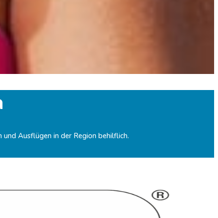
a
 und Ausflügen in der Region behilflich.