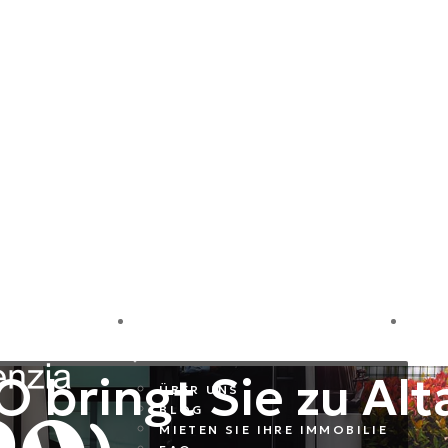
LE
FIRMA
I
 bringt Sie zu Al
ÜBER UNS
BLOG
MIETEN SIE IHRE IMMOBILIE