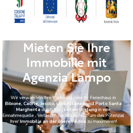
Mieten Sie Ihre
Immobilie mit
Agenzia Lampo
Wir verwandeln Ihre Wohnung oder Ihr Ferienhaus in
Bibione, Caorle, Jesolo, Lido Altanea und Porto Santa
Margherita
durch
Kurzzeitvermietung
in eine
Einnahmequelle
.
Verlassen Sie sich auf uns, um das Potenzial
Ihrer
Immobilie an der oberen Adria
zu maximieren
!