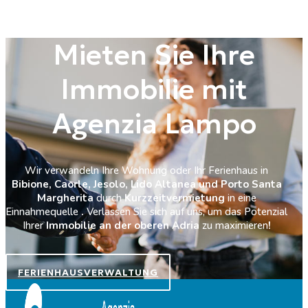
Mieten Sie Ihre
Immobilie mit
Agenzia Lampo
Wir verwandeln Ihre Wohnung oder Ihr Ferienhaus in
Bibione, Caorle, Jesolo, Lido Altanea und Porto Santa
Margherita
durch
Kurzzeitvermietung
in eine
Einnahmequelle
.
Verlassen Sie sich auf uns, um das Potenzial
Ihrer
Immobilie an der oberen Adria
zu maximieren
!
FERIENHAUSVERWALTUNG