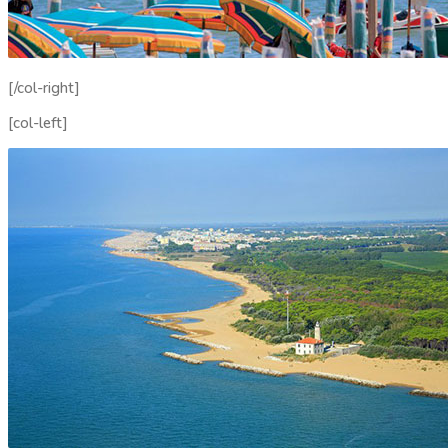
[/col-right]
[col-left]