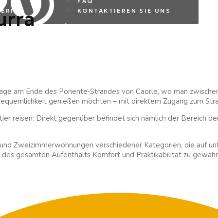
FAQ
urra
ERITA
KONTAKTIEREN SIE UNS
r Lage am Ende des Ponente
‑
Strandes von Caorle, wo man zwischen
r Bequemlichkeit genießen möchten – mit direktem Zugang zum Stran
ier reisen: Direkt gegenüber befindet sich nämlich der Bereich de
und Zweizimmerwohnungen verschiedener Kategorien, die auf unter
 des gesamten Aufenthalts Komfort und Praktikabilität zu gewährl