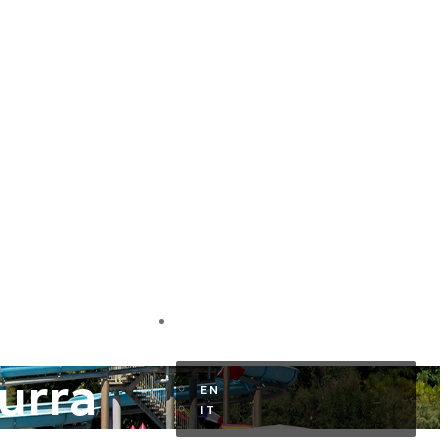
HR KUNDENBEREICH
DE
urra
EN
IT