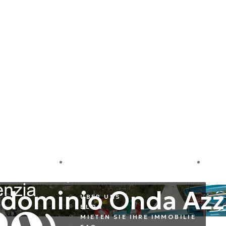
LE
FIRMA
I
dominio Onda Azz
ÜBER UNS
BLOG
MIETEN SIE IHRE IMMOBILIE