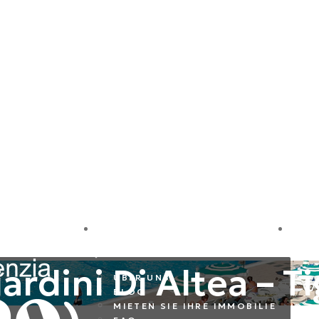
LE
FIRMA
I
ardini Di Altea – Ti
ÜBER UNS
BLOG
MIETEN SIE IHRE IMMOBILIE