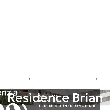
LE
FIRMA
I
Residence Brian
ÜBER UNS
BLOG
MIETEN SIE IHRE IMMOBILIE