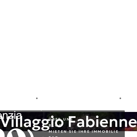
LE
FIRMA
I
Villaggio Fabienn
ÜBER UNS
BLOG
MIETEN SIE IHRE IMMOBILIE