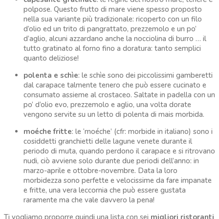
polpose. Questo frutto di mare viene spesso proposto
nella sua variante più tradizionale: ricoperto con un filo
d’olio ed un trito di pangrattato, prezzemolo e un po’
d’aglio, alcuni azzardano anche la nocciolina di burro … il
tutto gratinato al forno fino a doratura: tanto semplici
quanto deliziose!
polenta e schìe
: le schìe sono dei piccolissimi gamberetti
dal carapace talmente tenero che può essere cucinato e
consumato assieme al crostaceo. Saltate in padella con un
po’ d’olio evo, prezzemolo e aglio, una volta dorate
vengono servite su un letto di polenta di mais morbida.
moéche fritte
: le ‘moéche’ (cfr: morbide in italiano) sono i
cosiddetti granchietti delle lagune venete durante il
periodo di muta, quando perdono il carapace e si ritrovano
nudi, ciò avviene solo durante due periodi dell’anno: in
marzo-aprile e ottobre-novembre. Data la loro
morbidezza sono perfette e velocissime da fare impanate
e fritte, una vera leccornia che può essere gustata
raramente ma che vale davvero la pena!
Ti vogliamo proporre quindi una lista con sei
migliori ristoranti