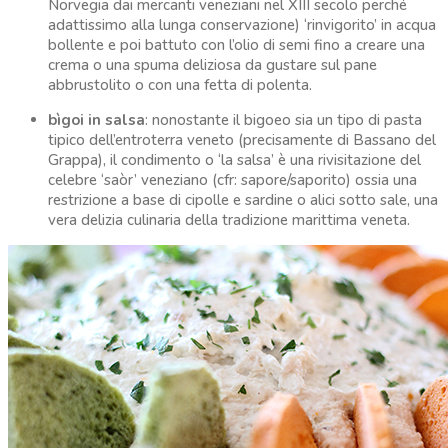
Norvegia dai mercanti veneziani nel XIII secolo perché
adattissimo alla lunga conservazione) ‘rinvigorito’ in acqua
bollente e poi battuto con l’olio di semi fino a creare una
crema o una spuma deliziosa da gustare sul pane
abbrustolito o con una fetta di polenta.
bìgoi in salsa
: nonostante il bigoeo sia un tipo di pasta
tipico dell’entroterra veneto (precisamente di Bassano del
Grappa), il condimento o ‘la salsa’ è una rivisitazione del
celebre ‘saòr’ veneziano (cfr: sapore/saporito) ossia una
restrizione a base di cipolle e sardine o alici sotto sale, una
vera delizia culinaria della tradizione marittima veneta.