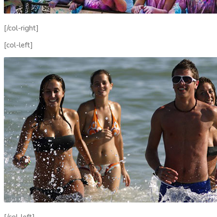
[/col-right]
[col-left]