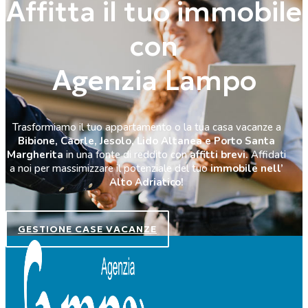
Affitta il tuo immobile
con
Agenzia Lampo
Trasformiamo il tuo appartamento o la tua casa vacanze a
Bibione, Caorle, Jesolo, Lido Altanea e Porto Santa
Margherita
in una fonte di reddito con
affitti brevi.
Affidati
a noi per massimizzare il potenziale del tuo
immobile nell’
Alto Adriatico!
GESTIONE CASE VACANZE