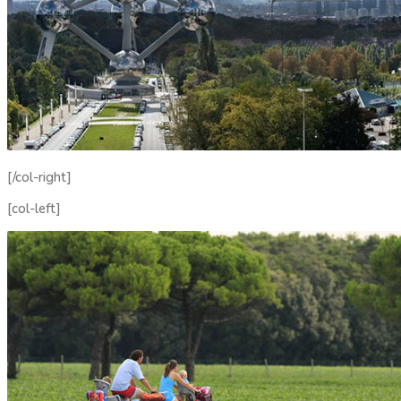
[/col-right]
[col-left]