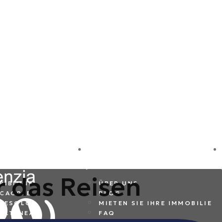
REISEZIELE
FIRMA
r das Reisen
BIBIONE
ÜBER UNS
CAORLE
BLOG
JESOLO
MIETEN SIE IHRE IMMOBILIE
ALTANEA
FAQ