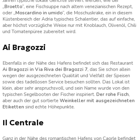
Jahren typische lokale Gerichte serviert werden, wie der
„
Broetto
“, eine Fischsuppe nach altem venezianischen Rezept,
oder „
Moscardino in umido
“, die Moschuskrake, ein in diesem
Küstenbereich der Adria typisches Schalentier, das auf einfache,
aber höchst vorzügliche Weise nur mit Knoblauch, Olivenöl, Chili
und Tomatenpüree zubereitet wird.
Ai Bragozzi
Ebenfalls in der Nähe des Hafens befindet sich das Restaurant
Ai Bragozzi
in Via Riva dei Bragozzi 7
, das Sie schon allein
wegen der ausgezeichneten Qualität und Vielfalt der Speisen
sowie des tadellosen Service besuchen sollten. Das Lokal ist
klein, aber sehr anspruchsvoll, und sein Name wurde von den
typischen Segelbooten der Fischer inspiriert.
Der rohe Fisch
,
aber auch der gut sortierte
Weinkeller
mit ausgezeichneten
Etiketten
sind echte Höhepunkte.
Il Centrale
Ganz in der Nähe des romantischen Hafens von Caorle befindet