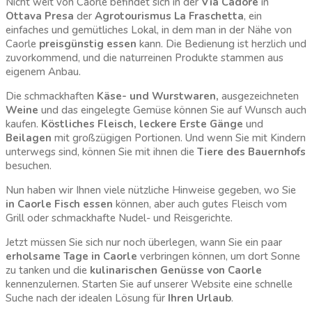
Nicht weit von Caorle befindet sich in der
Via Cadore
in
Ottava Presa
der
Agrotourismus La Fraschetta
, ein
einfaches und gemütliches Lokal, in dem man in der Nähe von
Caorle
preisgünstig essen
kann. Die Bedienung ist herzlich und
zuvorkommend, und die naturreinen Produkte stammen aus
eigenem Anbau.
Die schmackhaften
Käse- und Wurstwaren,
ausgezeichneten
Weine
und das eingelegte Gemüse können Sie auf Wunsch auch
kaufen.
Köstliches Fleisch, leckere Erste Gänge
und
Beilagen
mit großzügigen Portionen. Und wenn Sie mit Kindern
unterwegs sind, können Sie mit ihnen die
Tiere des Bauernhofs
besuchen.
Nun haben wir Ihnen viele nützliche Hinweise gegeben, wo Sie
in Caorle Fisch essen
können, aber auch gutes Fleisch vom
Grill oder schmackhafte Nudel- und Reisgerichte.
Jetzt müssen Sie sich nur noch überlegen, wann Sie ein paar
erholsame Tage in Caorle
verbringen können, um dort Sonne
zu tanken und die
kulinarischen
Genüsse von Caorle
kennenzulernen. Starten Sie auf unserer Website eine schnelle
Suche nach der idealen Lösung für
Ihren Urlaub
.