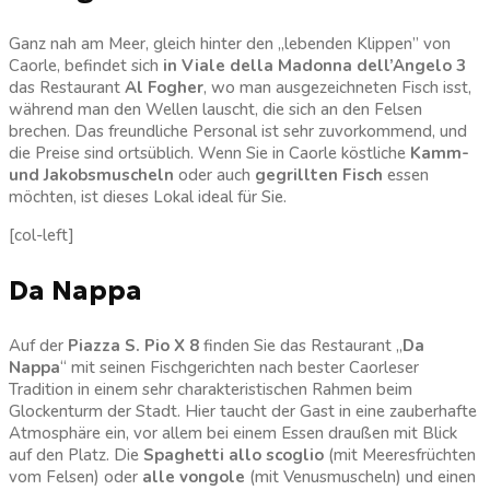
Ganz nah am Meer, gleich hinter den „lebenden Klippen” von
Caorle, befindet sich
in Viale della Madonna dell’Angelo 3
das Restaurant
Al Fogher
, wo man ausgezeichneten Fisch isst,
während man den Wellen lauscht, die sich an den Felsen
brechen. Das freundliche Personal ist sehr zuvorkommend, und
die Preise sind ortsüblich. Wenn Sie in Caorle köstliche
Kamm-
und Jakobsmuscheln
oder auch
gegrillten Fisch
essen
möchten, ist dieses Lokal ideal für Sie.
[col-left]
Da Nappa
Auf der
Piazza S. Pio X 8
finden Sie das Restaurant „
Da
Nappa
“ mit seinen Fischgerichten nach bester Caorleser
Tradition in einem sehr charakteristischen Rahmen beim
Glockenturm der Stadt. Hier taucht der Gast in eine zauberhafte
Atmosphäre ein, vor allem bei einem Essen draußen mit Blick
auf den Platz. Die
Spaghetti allo scoglio
(mit Meeresfrüchten
vom Felsen) oder
alle vongole
(mit Venusmuscheln) und einen