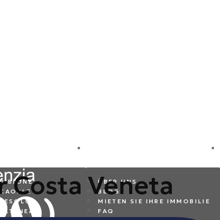
REISEZIELE
FIRMA
r Costa Veneta
BIBIONE
ÜBER UNS
CAORLE
BLOG
JESOLO
MIETEN SIE IHRE IMMOBILIE
ALTANEA
FAQ