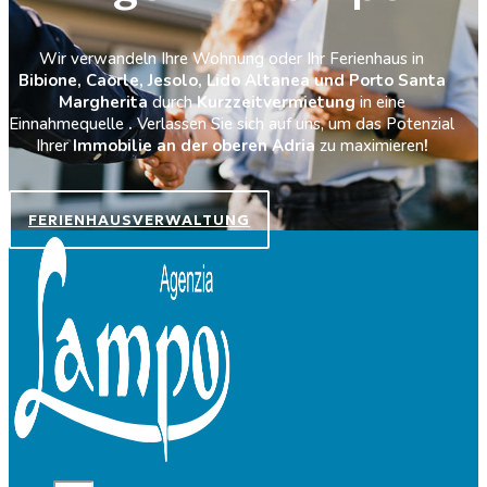
Wir verwandeln Ihre Wohnung oder Ihr Ferienhaus in
Bibione, Caorle, Jesolo, Lido Altanea und Porto Santa
Margherita
durch
Kurzzeitvermietung
in eine
Einnahmequelle
.
Verlassen Sie sich auf uns, um das Potenzial
Ihrer
Immobilie an der oberen Adria
zu maximieren
!
FERIENHAUSVERWALTUNG