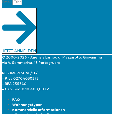
Email
JETZT ANMELDEN
© 2000-2026 – Agenzia Lampo di Mazzarotto Giovanni srl
via A. Sommariva, 18 Portogruaro
REG.IMPRESE VE/CF/
– P.Iva 02704030275
– REA 255340
– Cap. Soc. € 10.400,00 I.V.
FAQ
Wohnungstypen
Kommerzielle Informationen