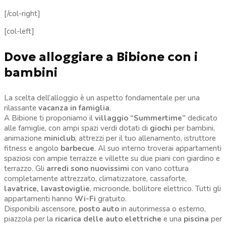
[/col-right]
[col-left]
Dove alloggiare a Bibione con i
bambini
La scelta dell’alloggio è un aspetto fondamentale per una
rilassante
vacanza in famiglia
.
A Bibione ti proponiamo il
villaggio “Summertime”
dedicato
alle famiglie, con ampi spazi verdi dotati di
giochi
per bambini,
animazione
miniclub
, attrezzi per il tuo allenamento, istruttore
fitness e angolo
barbecue
. Al suo interno troverai appartamenti
spaziosi con ampie terrazze e villette su due piani con giardino e
terrazzo. Gli
arredi sono nuovissimi
con vano cottura
completamente attrezzato, climatizzatore, cassaforte,
lavatrice, lavastoviglie
, microonde, bollitore elettrico. Tutti gli
appartamenti hanno
Wi-Fi
gratuito.
Disponibili ascensore,
posto auto
in autorimessa o esterno,
piazzola per la
ricarica delle auto elettriche
e una
piscina
per