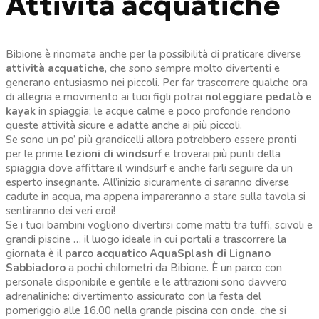
Attività acquatiche
Bibione è rinomata anche per la possibilità di praticare diverse
attività acquatiche
, che sono sempre molto divertenti e
generano entusiasmo nei piccoli. Per far trascorrere qualche ora
di allegria e movimento ai tuoi figli potrai
noleggiare pedalò e
kayak
in spiaggia; le acque calme e poco profonde rendono
queste attività sicure e adatte anche ai più piccoli.
Se sono un po’ più grandicelli allora potrebbero essere pronti
per le prime
lezioni di windsurf
e troverai più punti della
spiaggia dove affittare il windsurf e anche farli seguire da un
esperto insegnante. All’inizio sicuramente ci saranno diverse
cadute in acqua, ma appena impareranno a stare sulla tavola si
sentiranno dei veri eroi!
Se i tuoi bambini vogliono divertirsi come matti tra tuffi, scivoli e
grandi piscine … il luogo ideale in cui portali a trascorrere la
giornata è il
parco acquatico AquaSplash di Lignano
Sabbiadoro
a pochi chilometri da Bibione. È un parco con
personale disponibile e gentile e le attrazioni sono davvero
adrenaliniche: divertimento assicurato con la festa del
pomeriggio alle 16.00 nella grande piscina con onde, che si