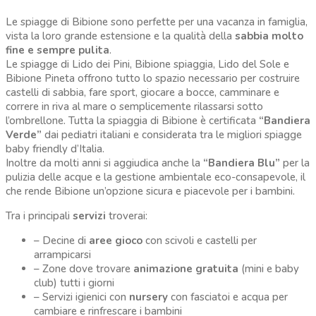
Le spiagge di Bibione sono perfette per una vacanza in famiglia,
vista la loro grande estensione e la qualità della
sabbia molto
fine e sempre pulita
.
Le spiagge di Lido dei Pini, Bibione spiaggia, Lido del Sole e
Bibione Pineta offrono tutto lo spazio necessario per costruire
castelli di sabbia, fare sport, giocare a bocce, camminare e
correre in riva al mare o semplicemente rilassarsi sotto
l’ombrellone. Tutta la spiaggia di Bibione è certificata
“Bandiera
Verde”
dai pediatri italiani e considerata tra le migliori spiagge
baby friendly d’Italia.
Inoltre da molti anni si aggiudica anche la
“Bandiera Blu”
per la
pulizia delle acque e la gestione ambientale eco-consapevole, il
che rende Bibione un’opzione sicura e piacevole per i bambini.
Tra i principali
servizi
troverai:
– Decine di
aree gioco
con scivoli e castelli per
arrampicarsi
– Zone dove trovare
animazione gratuita
(mini e baby
club) tutti i giorni
– Servizi igienici con
nursery
con fasciatoi e acqua per
cambiare e rinfrescare i bambini