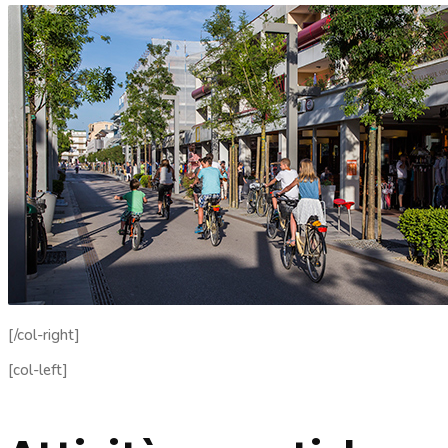
[/col-right]
[col-left]