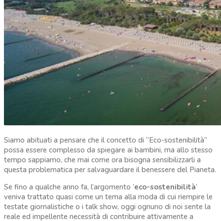
Siamo abituati a pensare che il concetto di “Eco-sostenibilità”
possa essere complesso da spiegare ai bambini, ma allo stesso
tempo sappiamo, che mai come ora bisogna sensibilizzarli a
questa problematica per salvaguardare il benessere del Pianeta.
Se fino a qualche anno fa, l’argomento ‘
eco-sostenibilità
’
veniva trattato quasi come un tema alla moda di cui riempire le
testate giornalistiche o i talk show, oggi ognuno di noi sente la
reale ed impellente necessità di contribuire attivamente a