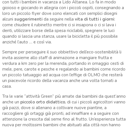
con tutti i bambini in vacanza a Lido Altanea. Lo fa in modo
gioioso e giocando in allegria con i piccoli ospiti, consegnando a
loro un piccolo flyer dove sono elencati con semplici disegni
alcuni
suggerimenti
da seguire nella
vita
di tutti i giorni
:
come chiudere il rubinetto mentre ci si insapona o ci si lava i
denti, utilizzare borse della spesa riciclabili, spegnere le luci
quando si lascia una stanza, usare la bicicletta il più possibile
anziché l’auto … e così via.
Sempre per perseguire il suo obbiettivo dell’eco-sostenibilità li
invita assieme allo staff di animazione a mangiare frutta e
verdura a km zero per la merenda, portando in omaggio cesti di
mele, pere, carote e pesche e regalando ai bambini come ricordo
un piccolo tatuaggio ad acqua con l’effige di OLMO che resterà
un piacevole ricordo della vacanza anche una volta tornati a
casa.
Tra le varie “attività Green” più amate dai bambini da quest’anno
anche un
piccolo orto didattico
, di cui i piccoli agricoltori vanno
già pazzi, dove si allenano a coltivare nuove piantine, a
raccogliere gli ortaggi già pronti, ad innaffiare e a seguire con
attenzione la crescita dal seme fino al frutto. Un’esperienza tutta
nuova per moltissimi bambini che abituati alla città non hanno