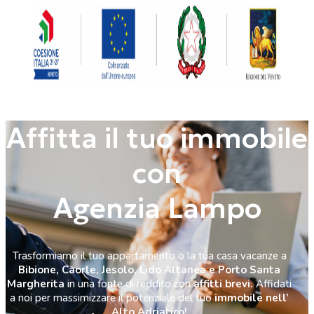
Affitta il tuo immobile
con
Agenzia Lampo
Trasformiamo il tuo appartamento o la tua casa vacanze a
Bibione, Caorle, Jesolo, Lido Altanea e Porto Santa
Margherita
in una fonte di reddito con
affitti brevi.
Affidati
a noi per massimizzare il potenziale del tuo
immobile nell’
Alto Adriatico!