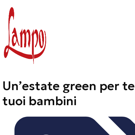
Vai
al
contenuto
Un’estate green per te 
tuoi bambini