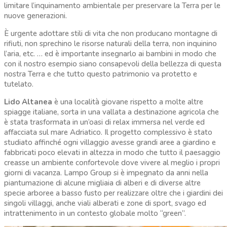
limitare l’inquinamento ambientale per preservare la Terra per le
nuove generazioni.
È urgente adottare stili di vita che non producano montagne di
rifiuti, non sprechino le risorse naturali della terra, non inquinino
l’aria, etc. … ed è importante insegnarlo ai bambini in modo che
con il nostro esempio siano consapevoli della bellezza di questa
nostra Terra e che tutto questo patrimonio va protetto e
tutelato.
Lido Altanea
è una località giovane rispetto a molte altre
spiagge italiane, sorta in una vallata a destinazione agricola che
è stata trasformata in un’oasi di relax immersa nel verde ed
affacciata sul mare Adriatico. Il progetto complessivo è stato
studiato affinché ogni villaggio avesse grandi aree a giardino e
fabbricati poco elevati in altezza in modo che tutto il paesaggio
creasse un ambiente confortevole dove vivere al meglio i propri
giorni di vacanza. Lampo Group si è impegnato da anni nella
piantumazione di alcune migliaia di alberi e di diverse altre
specie arboree a basso fusto per realizzare oltre che i giardini dei
singoli villaggi, anche viali alberati e zone di sport, svago ed
intrattenimento in un contesto globale molto “green”.