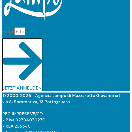
Email
JETZT ANMELDEN
© 2000-2026 – Agenzia Lampo di Mazzarotto Giovanni srl
via A. Sommariva, 18 Portogruaro
REG.IMPRESE VE/CF/
– P.Iva 02704030275
– REA 255340