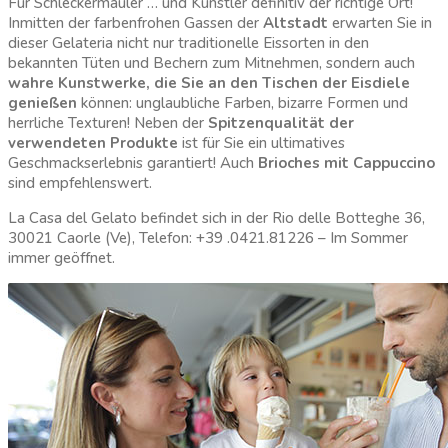
Für Schleckermäuler … und Künstler definitiv der richtige Ort!
Inmitten der farbenfrohen Gassen der
Altstadt
erwarten Sie in
dieser Gelateria nicht nur traditionelle Eissorten in den
bekannten Tüten und Bechern zum Mitnehmen, sondern auch
wahre Kunstwerke, die Sie an den Tischen der Eisdiele
genießen
können: unglaubliche Farben, bizarre Formen und
herrliche Texturen! Neben der
Spitzenqualität der
verwendeten Produkte
ist für Sie ein ultimatives
Geschmackserlebnis garantiert! Auch
Brioches mit Cappuccino
sind empfehlenswert.
La Casa del Gelato befindet sich in der Rio delle Botteghe 36,
30021 Caorle (Ve), Telefon: +39 .0421.81226 – Im Sommer
immer geöffnet.