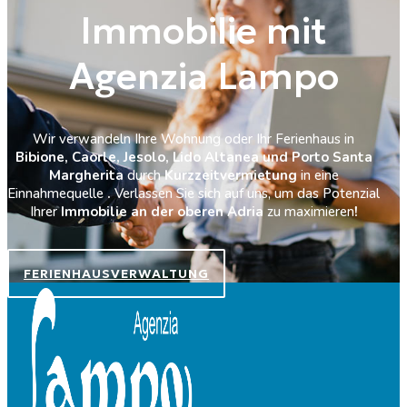
Immobilie mit
Agenzia Lampo
Wir verwandeln Ihre Wohnung oder Ihr Ferienhaus in
Bibione, Caorle, Jesolo, Lido Altanea und Porto Santa
Margherita
durch
Kurzzeitvermietung
in eine
Einnahmequelle
.
Verlassen Sie sich auf uns, um das Potenzial
Ihrer
Immobilie an der oberen Adria
zu maximieren
!
FERIENHAUSVERWALTUNG